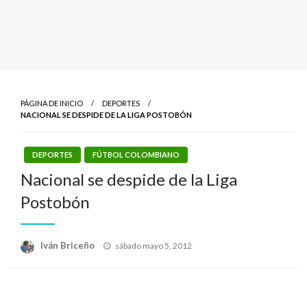
PÁGINA DE INICIO
DEPORTES
NACIONAL SE DESPIDE DE LA LIGA POSTOBÓN
DEPORTES
FÚTBOL COLOMBIANO
Nacional se despide de la Liga
Postobón
Publicado
Iván Briceño
sábado mayo 5, 2012
el