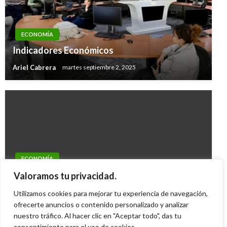
ECONOMÍA
Indicadores Económicos
Ariel Cabrera
martes septiembre 2, 2025
ECONOMÍA
La bolsa de Colombia sube un 0,22 por ciento y
Valoramos tu privacidad.
cierra en 11.667,41 unidades
Utilizamos cookies para mejorar tu experiencia de navegación,
Iván Briceño
ofrecerte anuncios o contenido personalizado y analizar
miércoles enero 6, 2010
nuestro tráfico. Al hacer clic en "Aceptar todo", das tu
consentimiento para el uso de cookies.