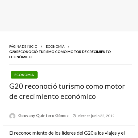
PÁGINA DE INICIO
ECONOMÍA
G20 RECONOCIÓ TURISMO COMO MOTOR DE CRECIMIENTO
ECONÓMICO
ECONOMÍA
G20 reconoció turismo como motor
de crecimiento económico
Publicado
Geovany Quintero Gómez
viernes junio 22, 2012
el
El reconocimiento de los líderes del G20 a los viajes y el