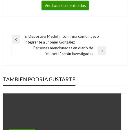
Ver todas las entradas
Navegación
El Deportivo Medellín confirma como nuevo
Entrada
integrante a Jhonier González
de
anterior
Personas mencionadas en diario de
entradas
Entrada
“chupeta” serán investigadas
siguiente
TAMBIÉN PODRÍA GUSTARTE