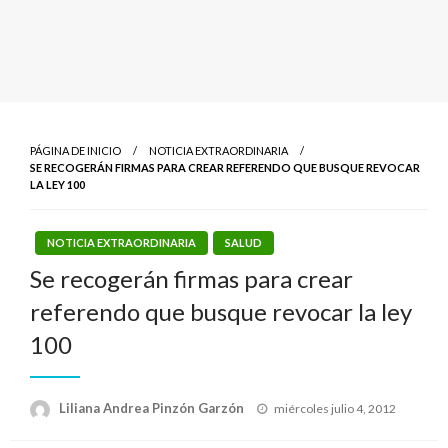
PÁGINA DE INICIO
NOTICIA EXTRAORDINARIA
SE RECOGERÁN FIRMAS PARA CREAR REFERENDO QUE BUSQUE REVOCAR
LA LEY 100
NOTICIA EXTRAORDINARIA
SALUD
Se recogerán firmas para crear
referendo que busque revocar la ley
100
Publicado
Liliana Andrea Pinzón Garzón
miércoles julio 4, 2012
el