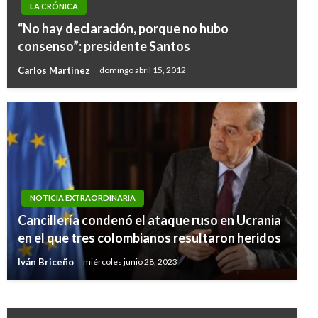
LA CRÓNICA
“No hay declaración, porque no hubo
consenso”: presidente Santos
Carlos Martinez
domingo abril 15, 2012
NOTICIA EXTRAORDINARIA
NOTICIA EXTRAORDINARIA
Cancillería condenó el ataque ruso en Ucrania
Uribe aclara que serán mayores de edad
en el que tres colombianos resultaron heridos
jovenes que integrarán red de informantes
Iván Briceño
miércoles junio 28, 2023
Ariel Cabrera
jueves enero 28, 2010