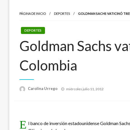
PÁGINA DE INICIO
DEPORTES
GOLDMAN SACHS VATICINÓ TRE
DEPORTES
Goldman Sachs vat
Colombia
Publicado
Carolina Urrego
miércoles julio 11, 2012
el
E
l banco de inversión estadounidense Goldman Sachs