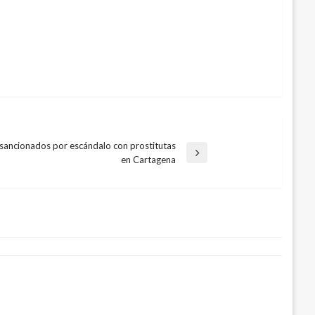
 sancionados por escándalo con prostitutas
en Cartagena
 se consolida de segundo en Italia
011