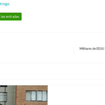
Urrego
 las entradas
Militares de EEUU
Entrada
siguiente
DEPORTES
Inter golea a Génova y
Mario Murcia
domingo marzo 6, 2