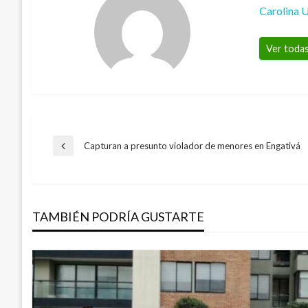
Carolina 
Ver todas
Navegación
Capturan a presunto violador de menores en Engativá
Entrada
anterior
de
TAMBIÉN PODRÍA GUSTARTE
entradas