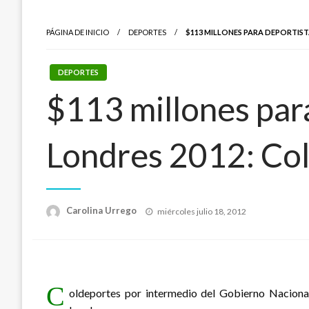
PÁGINA DE INICIO
DEPORTES
$113 MILLONES PARA DEPORTIS
DEPORTES
$113 millones para
Londres 2012: Co
Publicado
Carolina Urrego
miércoles julio 18, 2012
el
C
oldeportes por intermedio del Gobierno Naciona