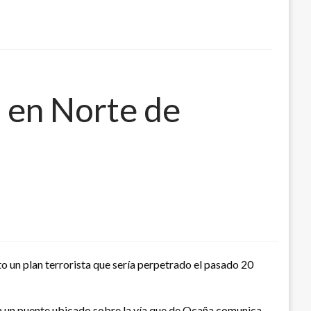
 en Norte de
to un plan terrorista que sería perpetrado el pasado 20
en un puente ubicado sobre la vía que de Ocaña comunica