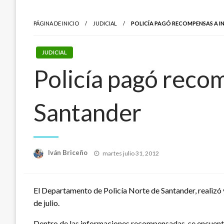
PÁGINA DE INICIO
JUDICIAL
POLICÍA PAGÓ RECOMPENSAS A 
JUDICIAL
Policía pagó reco
Santander
Publicado
Iván Briceño
martes julio 31, 2012
el
El Departamento de Policía Norte de Santander, realizó v
de julio.
Dentro de las informaciones recompensadas, se encuentr