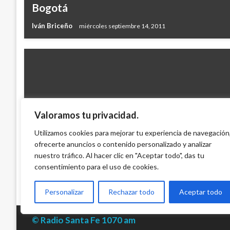
Bogotá
Iván Briceño
miércoles septiembre 14, 2011
Valoramos tu privacidad.
JUDICIAL
Encuentran en Antioquia caleta con 3.500
Utilizamos cookies para mejorar tu experiencia de navegación
ofrecerte anuncios o contenido personalizado y analizar
punto 50
nuestro tráfico. Al hacer clic en "Aceptar todo", das tu
Iván Briceño
miércoles junio 20, 2012
consentimiento para el uso de cookies.
Personalizar
Rechazar todo
Aceptar todo
© Radio Santa Fe 1070 am