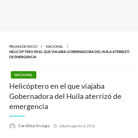
PÁGINA DE INICIO
NACIONAL
HELICÓPTERO EN EL QUE VIAJABA GOBERNADORA DEL HUILA ATERRIZÓ
DE EMERGENCIA
NACIONAL
Helicóptero en el que viajaba
Gobernadora del Huila aterrizó de
emergencia
Publicado
Carolina Urrego
sábado agosto 4, 2012
el