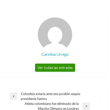
Carolina Urrego
Ver todas las entradas
Navegación
Colombia estaría ante una posible sequía:
Entrada
presidente Santos
de
anterior
Atleta colombiano fue eliminado de la
entradas
Entrada
Marcha Olímpica en Londres