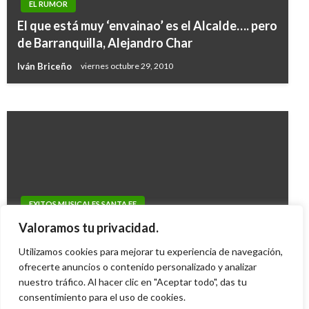
EL RUMOR
RADIO SANTA FÉ
El que está muy ‘envainao’ es el Alcalde…. pero
Radio Santa Fe: 79 años construyendo la
de Barranquilla, Alejandro Char
historia de la radio colombiana
Iván Briceño
viernes octubre 29, 2010
Iván Briceño
sábado abril 1, 2017
EXITOS MUSICALES SANTA FE
La farándula se mueve con el Rollo de Radio
Valoramos tu privacidad.
Santa Fe
Utilizamos cookies para mejorar tu experiencia de navegación,
ofrecerte anuncios o contenido personalizado y analizar
Iván Briceño
jueves diciembre 1, 2011
nuestro tráfico. Al hacer clic en "Aceptar todo", das tu
consentimiento para el uso de cookies.