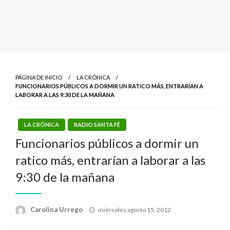
PÁGINA DE INICIO
LA CRÓNICA
FUNCIONARIOS PÚBLICOS A DORMIR UN RATICO MÁS, ENTRARÍAN A
LABORAR A LAS 9:30 DE LA MAÑANA
LA CRÓNICA
RADIO SANTA FÉ
Funcionarios públicos a dormir un
ratico más, entrarían a laborar a las
9:30 de la mañana
Publicado
Carolina Urrego
miércoles agosto 15, 2012
el