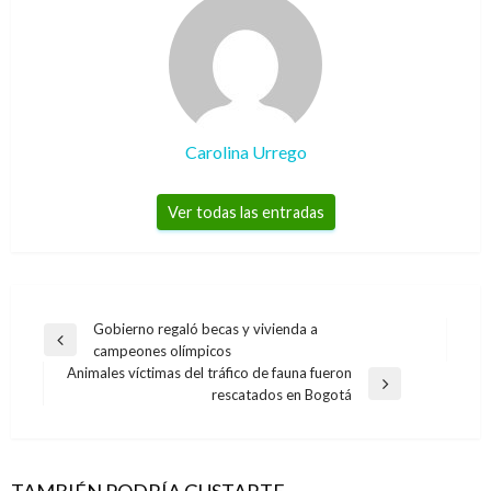
Carolina Urrego
Ver todas las entradas
Navegación
Gobierno regaló becas y vivienda a
Entrada
campeones olímpicos
de
anterior
Animales víctimas del tráfico de fauna fueron
entradas
Entrada
rescatados en Bogotá
siguiente