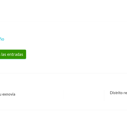
eño
 las entradas
Distrito r
u exnovia
Entrada
siguiente