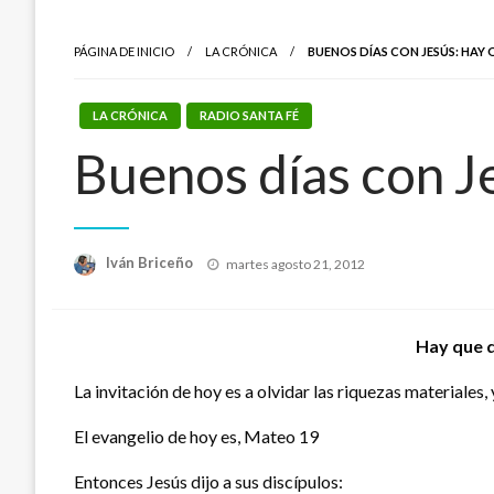
PÁGINA DE INICIO
LA CRÓNICA
BUENOS DÍAS CON JESÚS: HAY 
LA CRÓNICA
RADIO SANTA FÉ
Buenos días con Je
Publicado
Iván Briceño
martes agosto 21, 2012
el
Hay que d
La invitación de hoy es a olvidar las riquezas materiales,
El evangelio de hoy es, Mateo 19
Entonces Jesús dijo a sus discípulos: