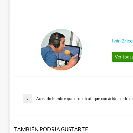
Iván Bric
Ver todas
Navegación
Acusado hombre que ordenó ataque con ácido contra s
Entrada
anterior
de
TAMBIÉN PODRÍA GUSTARTE