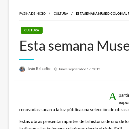
PÁGINA DE INICIO
CULTURA
ESTA SEMANA MUSEO COLONIAL 
CULTURA
Esta semana Museo
Publicado
Iván Briceño
lunes septiembre 17, 2012
el
A
parti
expos
renovadas sacan a la luz pública una selección de obras
Estas obras presentan apartes de la historia de uno de 
le dieron a las imágenes religiosas desde el siglo XVII.