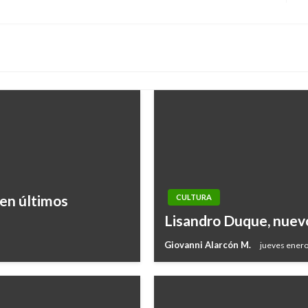
si
 en últimos
CULTURA
Lisandro Duque, nuevo
Giovanni Alarcón M.
jueves enero