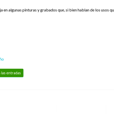
a en algunas pinturas y grabados que, si bien hablan de los usos qu
eño
 las entradas
E