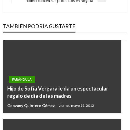
entradas
Entrada
comercialicen sus productos en Bogotá
siguiente
TAMBIÉN PODRÍA GUSTARTE
FARÁNDULA
Hijo de Sofía Vergara le da un espectacular
regalo de día de las madres
Geovany Quintero Gómez
viernes mayo 11, 2012