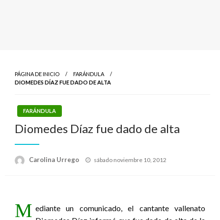
PÁGINA DE INICIO
FARÁNDULA
DIOMEDES DÍAZ FUE DADO DE ALTA
FARÁNDULA
Diomedes Díaz fue dado de alta
Publicado
Carolina Urrego
sábado noviembre 10, 2012
el
M
ediante un comunicado, el cantante vallenato