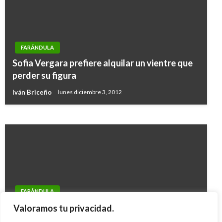
FARÁNDULA
ENTRETENIMIENTO
Sofia Vergara prefiere alquilar un vientre que
J Balvin manda un mensaje a Colombia desde
perder su figura
México: «Estoy con ustedes»
Iván Briceño
lunes diciembre 3, 2012
Iván Briceño
domingo noviembre 24, 2019
FARÁNDULA
Playboy reveló el listado de las 10 más bellas
Valoramos tu privacidad.
del 2010