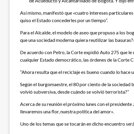
de Acueducto y Alcantarillado de Bogotá. Y dijo enf
Así mismo, manifestó que «cuatro intereses particulares
quiso el Estado concederles por un tiempo”.
Para el Alcalde, el modelo de aseo que propuso a los bog
que una sociedad moderna quiera reutilizar las basuras?
De acuerdo con Petro, la Corte expidió Auto 275 que le o
cualquier Estado democrático, las órdenes de la Corte C
“Ahora resulta que el reciclaje es bueno cuando lo hace u
Según el burgomaestre, el 80 por ciento de la sociedad bo
volvió subversiva, desde cuándo se volvió terrorista?”
Acerca de su reunión el próximo lunes con el presidente 
llevaremos una flor, nuestra política del amor».
Uno de los temas que se tocarán en dicho encuentro será 