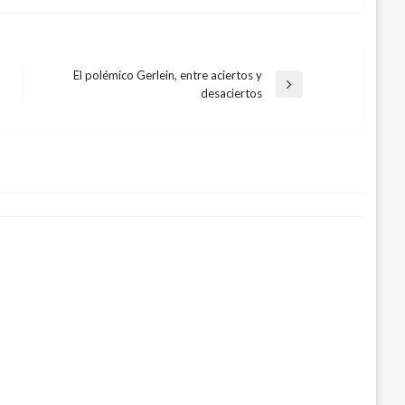
El polémico Gerlein, entre aciertos y
Entrada
desaciertos
siguiente
disparan otra vez: Se reportan otros 17
dos en un día
4, 2021