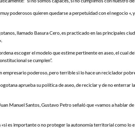
áticamente: “si no somos capaces, si no cumplimos con nuestro deb
 muy poderosos quieren quedarse a perpetuidad con el negocio «, y
otanos, llamado Basura Cero, es practicado en las principales ciud
».
rdena escoger el modelo que estime pertinente en aseo, el cual deb
onstitucional se cumplen”.
n empresario poderoso, pero terrible si lo hace un reciclador pobre
gotana aprueba su política de aseo, de reciclar y de no enterrar la
Juan Manuel Santos, Gustavo Petro señaló que «vamos a hablar de ma
«si es importante o no proteger la autonomía territorial como lo e