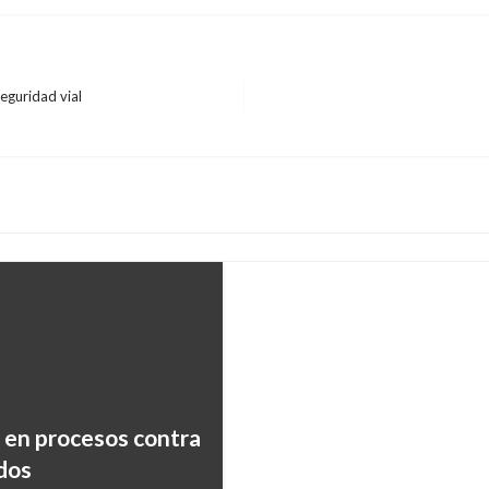
eguridad vial
COVID-19
Cifras de covid-19 se 
mil casos y 367 falleci
Margarita Bedoya
jueves enero 1
d en procesos contra
ados