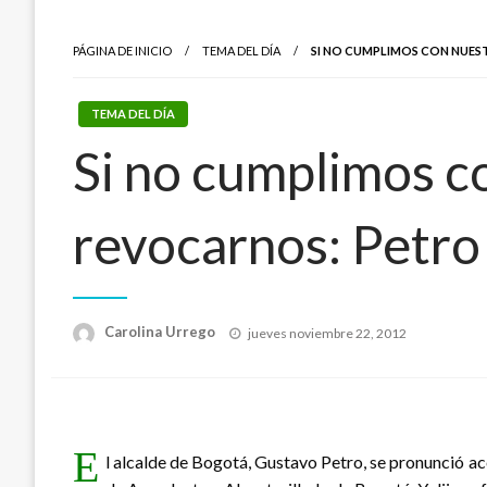
PÁGINA DE INICIO
TEMA DEL DÍA
SI NO CUMPLIMOS CON NUES
TEMA DEL DÍA
Si no cumplimos c
revocarnos: Petro
Publicado
Carolina Urrego
jueves noviembre 22, 2012
el
E
l alcalde de Bogotá, Gustavo Petro, se pronunció ac