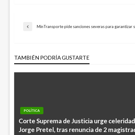
Navegación
MinTransporte pide sanciones severas para garantizar s
Entrada
anterior
de
TAMBIÉN PODRÍA GUSTARTE
entradas
POLÍTICA
Corte Suprema de Justicia urge celerida
Jorge Pretel, tras renuncia de 2 magistr