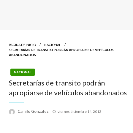
PÁGINA DE INICIO
NACIONAL
SECRETARÍAS DE TRANSITO PODRÁN APROPIARSE DE VEHÍCULOS
ABANDONADOS
NACIONAL
Secretarías de transito podrán
apropiarse de vehículos abandonados
Publicado
Camilo Gonzalez
viernes diciembre 14, 2012
el