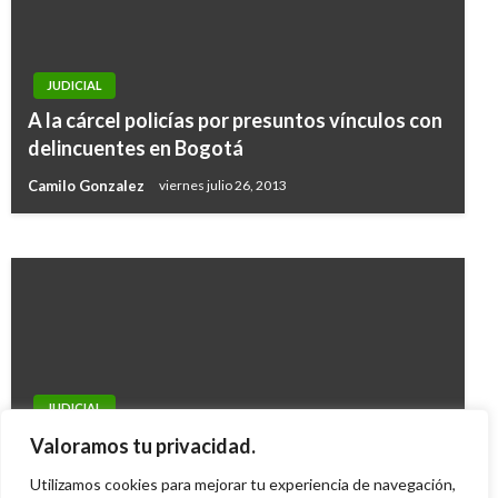
JUDICIAL
JUDICIAL
A la cárcel policías por presuntos vínculos con
Ex para militar asegurado por desaparición de
delincuentes en Bogotá
médico
Camilo Gonzalez
viernes julio 26, 2013
Iván Briceño
martes noviembre 3, 2009
JUDICIAL
ELN niega tener secuestrada a Nohora
Valoramos tu privacidad.
Valentina
Utilizamos cookies para mejorar tu experiencia de navegación,