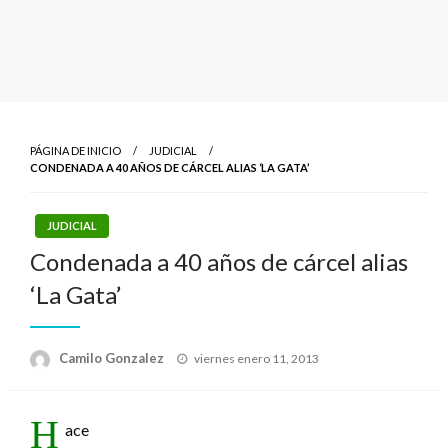
PÁGINA DE INICIO
JUDICIAL
CONDENADA A 40 AÑOS DE CÁRCEL ALIAS ‘LA GATA’
JUDICIAL
Condenada a 40 años de cárcel alias
‘La Gata’
Publicado
Camilo Gonzalez
viernes enero 11, 2013
el
H
ace