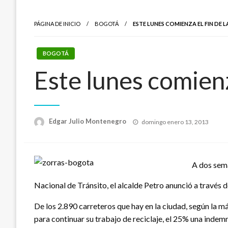
PÁGINA DE INICIO
BOGOTÁ
ESTE LUNES COMIENZA EL FIN DE 
BOGOTÁ
Este lunes comienz
Publicado
Edgar Julio Montenegro
domingo enero 13, 2013
el
A dos sema
Nacional de Tránsito, el alcalde Petro anunció a través d
De los 2.890 carreteros que hay en la ciudad, según la má
para continuar su trabajo de reciclaje, el 25% una indem