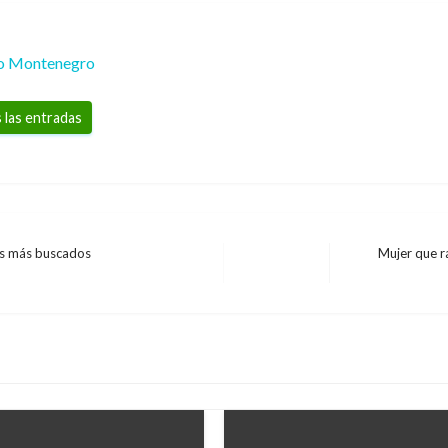
io Montenegro
 las entradas
es más buscados
Mujer que r
Entrada
siguiente