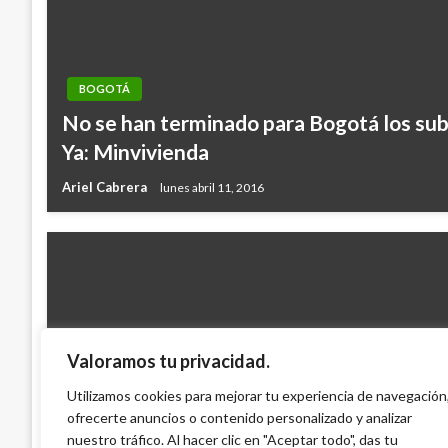
BOGOTÁ
No se han terminado para Bogotá los sub
Ya: Minvivienda
Ariel Cabrera
lunes abril 11, 2016
Valoramos tu privacidad.
BOGOTÁ
Policía mató a un funcionario del CTI de l
Utilizamos cookies para mejorar tu experiencia de navegación
ofrecerte anuncios o contenido personalizado y analizar
Bolívar
nuestro tráfico. Al hacer clic en "Aceptar todo", das tu