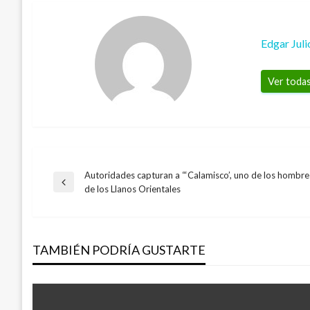
Edgar Jul
Ver todas
Autoridades capturan a “‘Calamisco’, uno de los hombr
Navegación
Entrada
de los Llanos Orientales
anterior
de
TAMBIÉN PODRÍA GUSTARTE
entradas