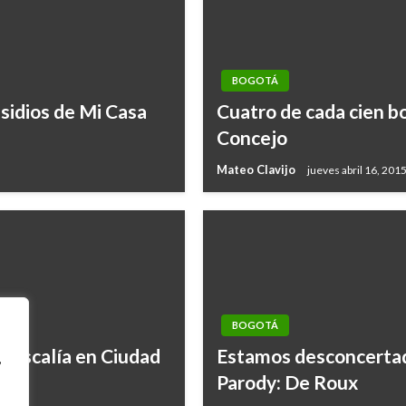
BOGOTÁ
sidios de Mi Casa
Cuatro de cada cien b
Concejo
Mateo Clavijo
jueves abril 16, 201
BOGOTÁ
a fiscalía en Ciudad
Estamos desconcertad
,
Parody: De Roux