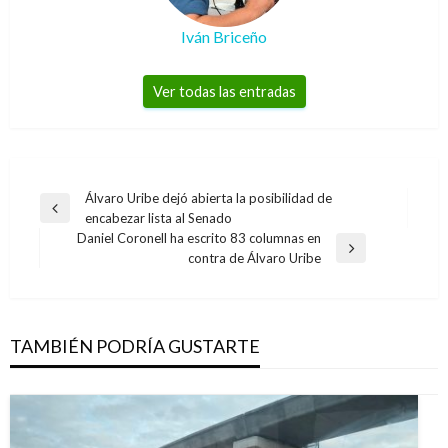
Iván Briceño
Ver todas las entradas
Navegación
Álvaro Uribe dejó abierta la posibilidad de
Entrada
encabezar lista al Senado
de
anterior
Daniel Coronell ha escrito 83 columnas en
entradas
Entrada
contra de Álvaro Uribe
siguiente
TAMBIÉN PODRÍA GUSTARTE