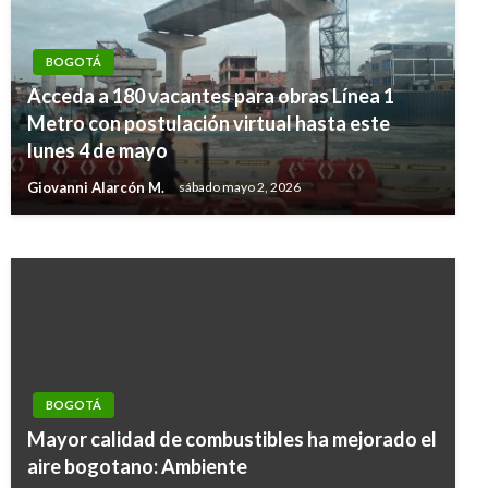
BOGOTÁ
BOGOTÁ
Acceda a 180 vacantes para obras Línea 1
Tarifas de la energía eléctrica se reducirán a
Metro con postulación virtual hasta este
partir de febrero en Bogotá y Cundinamarca:
lunes 4 de mayo
Codensa
Giovanni Alarcón M.
sábado mayo 2, 2026
Ariel Cabrera
domingo enero 22, 2017
BOGOTÁ
Mayor calidad de combustibles ha mejorado el
aire bogotano: Ambiente