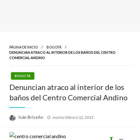
PÁGINA DE INICIO
BOGOTÁ
DENUNCIAN ATRACO AL INTERIOR DE LOS BAÑOS DEL CENTRO
COMERCIAL ANDINO
BOGOTÁ
Denuncian atraco al interior de los
baños del Centro Comercial Andino
Publicado
Iván Briceño
martes febrero 12, 2013
el
as