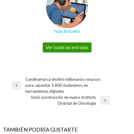
Iván Briceño
Ver todas las entradas
Navegación
Cundinamarca destinó millonarios recursos
para capacitar 2.800 ciudadanos en
de
Entrada
herramientas digitales
anterior
entradas
Inició construcción de nuevo Instituto
Entrada
Distrital de Oncología
siguiente
TAMBIÉN PODRÍA GUSTARTE