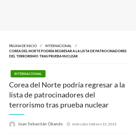
PÁGINA DE INICIO
INTERNACIONAL
COREA DEL NORTE PODRÍA REGRESAR A LA LISTA DE PATROCINADORES
DEL TERRORISMO TRAS PRUEBA NUCLEAR
INTERNACIONAL
Corea del Norte podría regresar a la
lista de patrocinadores del
terrorismo tras prueba nuclear
Publicado
Juan Sebastián Obando
miércoles febrero 13, 2013
el