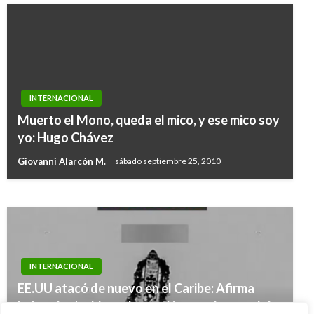
INTERNACIONAL
INTERNACIONAL
Muerto el Mono, queda el mico, y ese mico soy
México tomará acciones jurídicas por muerte
yo: Hugo Chávez
de compatriotas en tiroteo en Texas, EE.UU
Giovanni Alarcón M.
sábado septiembre 25, 2010
Ariel Cabrera
lunes agosto 5, 2019
INTERNACIONAL
EE.UU atacó de nuevo en el Caribe: Afirma
haber destruido embarcación con drogas del