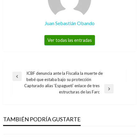
Juan Sebastián Obando
Ver todas las entradas
Navegación
ICBF denuncia ante la Fiscalía la muerte de
Entrada
bebé que estaba bajo su protección
de
anterior
Capturado alias ‘Espagueti’ enlace de tres
entradas
Entrada
estructuras de las Farc
siguiente
INTERNACIONAL
La viruela del mono supera los 50 mil casos a
nivel mundial: OMS
TAMBIÉN PODRÍA GUSTARTE
Ariel Cabrera
jueves septiembre 1, 2022