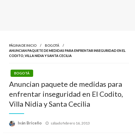
PÁGINA DE INICIO
BOGOTÁ
ANUNCIAN PAQUETE DE MEDIDAS PARA ENFRENTAR INSEGURIDAD EN EL
CODITO, VILLA NIDIA Y SANTA CECILIA
BOGOTÁ
Anuncian paquete de medidas para
enfrentar inseguridad en El Codito,
Villa Nidia y Santa Cecilia
Publicado
Iván Briceño
sábado febrero 16, 2013
el