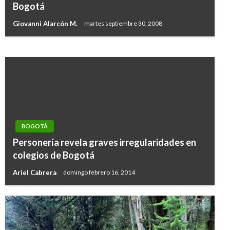
basura en las calles para evitar futuras
Bogotá
inundaciones
Giovanni Alarcón M.
martes septiembre 30, 2008
Andres Felipe Gama
jueves noviembre 2, 2017
BOGOTÁ
Personería revela graves irregularidades en
colegios de Bogotá
Ariel Cabrera
domingo febrero 16, 2014