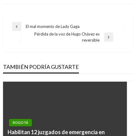
Navegación
El mal momento de Lady Gaga
Entrada
de
Pérdida de la voz de Hugo Chávez es
anterior
Entrada
reversible
entradas
siguiente
TAMBIÉN PODRÍA GUSTARTE
BOGOTÁ
BOGOTÁ
Distrito invita a los bogotanos a no arrojar
Habilitan 12 juzgados de emergencia en