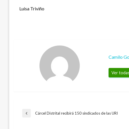
Luisa Triviño
Camilo Go
Ver todas
Navegación
Cárcel Distrital recibirá 150 sindicados de las URI
Entrada
anterior
INTERNACIONAL