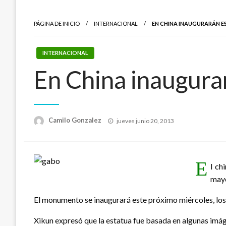
PÁGINA DE INICIO
INTERNACIONAL
EN CHINA INAUGURARÁN E
INTERNACIONAL
En China inaugura
Publicado
Camilo Gonzalez
jueves junio 20, 2013
el
E
l ch
mayo
El monumento se inaugurará este próximo miércoles, los
Xikun expresó que la estatua fue basada en algunas imág