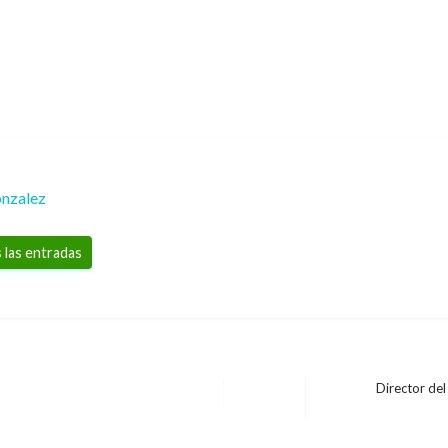
nzalez
 las entradas
Director de
Entrada
siguiente