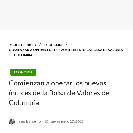
PÁGINA DE INICIO
ECONOMÍA
COMIENZAN A OPERAR LOS NUEVOS ÍNDICES DE LA BOLSA DE VALORES
DE COLOMBIA
ECONOMÍA
Comienzan a operar los nuevos
índices de la Bolsa de Valores de
Colombia
Publicado
Iván Briceño
jueves junio 27, 2013
el