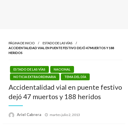
PÁGINA DE INICIO
ESTADO DE LAS VÍAS
ACCIDENTALIDAD VIAL EN PUENTE FESTIVO DEJÓ 47 MUERTOS Y 188
HERIDOS
ESTADO DE LAS VÍAS
NACIONAL
NOTICIA EXTRAORDINARIA
TEMA DEL DÍA
Accidentalidad vial en puente festivo
dejó 47 muertos y 188 heridos
Publicado
Ariel Cabrera
martes julio 2, 2013
el