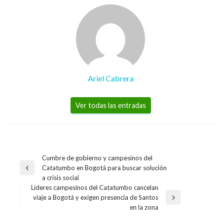
Ariel Cabrera
Ver todas las entradas
Navegación
Cumbre de gobierno y campesinos del
Catatumbo en Bogotá para buscar solución
de
Entrada
a crisis social
anterior
entradas
Líderes campesinos del Catatumbo cancelan
viaje a Bogotá y exigen presencia de Santos
Entrada
en la zona
siguiente