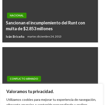
NACIONAL
Sancionan el incumplemiento del Runt con
multa de $2.853 millones
Iván Briceño
martes diciembre 24, 2013
NACIONAL
CONFLICTO ARMADO
La semana entrante estaré en la ONU
Farc afirman que Uribe quiere matar a Chávez
defendiendo al país como potencia ambiental:
Valoramos tu privacidad.
y a Correa
Presidente Duque
Utilizamos cookies para mejorar tu experiencia de navegación,
Ariel Cabrera
lunes junio 9, 2008
Giovanni Alarcón M.
ofrecerte anuncios o contenido personalizado y analizar
viernes septiembre 20, 2019