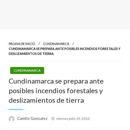
PÁGINA DE INICIO
CUNDINAMARCA
CUNDINAMARCA SE PREPARA ANTE POSIBLES INCENDIOS FORESTALES Y
DESLIZAMIENTOS DE TIERRA
CUNDINAMARCA
Cundinamarca se prepara ante
posibles incendios forestales y
deslizamientos de tierra
Publicado
Camilo Gonzalez
viernes julio 19, 2013
el