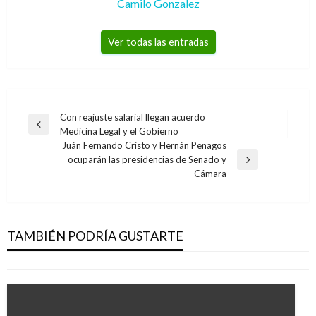
Camilo Gonzalez
Ver todas las entradas
Navegación
Con reajuste salarial llegan acuerdo
Entrada
Medicina Legal y el Gobierno
de
anterior
Juán Fernando Cristo y Hernán Penagos
entradas
ocuparán las presidencias de Senado y
Entrada
Cámara
siguiente
CUNDINAMARCA
Gobernador se compromete con construcción
de la vía Rionegro
TAMBIÉN PODRÍA GUSTARTE
Iván Briceño
jueves enero 30, 2020