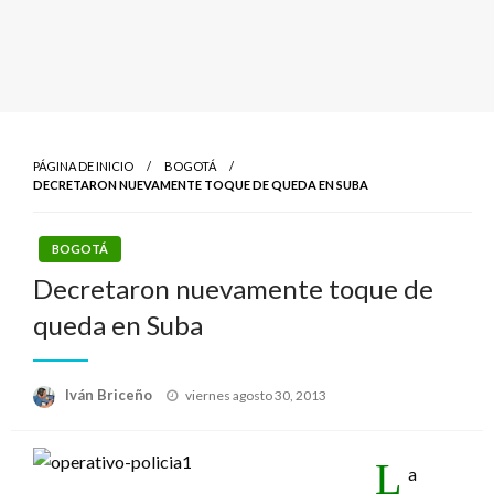
PÁGINA DE INICIO
BOGOTÁ
DECRETARON NUEVAMENTE TOQUE DE QUEDA EN SUBA
BOGOTÁ
Decretaron nuevamente toque de
queda en Suba
Publicado
Iván Briceño
viernes agosto 30, 2013
el
L
a