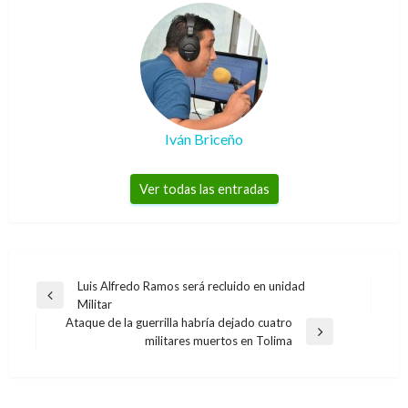
Iván Briceño
Ver todas las entradas
Navegación
Luis Alfredo Ramos será recluido en unidad
Entrada
Militar
de
anterior
Ataque de la guerrilla habría dejado cuatro
entradas
Entrada
militares muertos en Tolima
siguiente