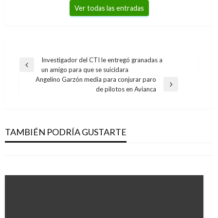
Ver todas las entradas
Navegación
Investigador del CTI le entregó granadas a
Entrada
un amigo para que se suicidara
de
anterior
Angelino Garzón media para conjurar paro
entradas
Entrada
de pilotos en Avianca
siguiente
CIENCIA Y TECNOLOGÍA
CIENCIA Y TECNOLOGÍA
Habitante de calle creó una aplicación
Científicos crean material más sólido que el
ecológica para automóviles
TAMBIÉN PODRÍA GUSTARTE
acero y menos denso que el agua
Paola Hernandez
martes diciembre 17, 2013
Margarita Bedoya
jueves febrero 6, 2014