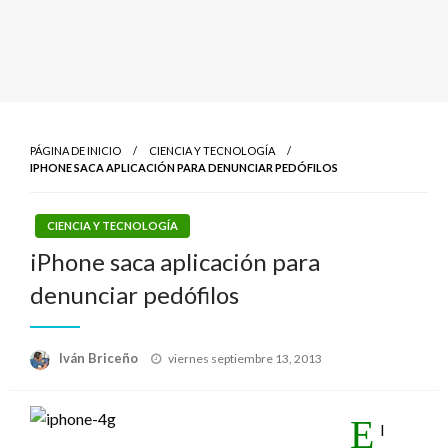
PÁGINA DE INICIO
CIENCIA Y TECNOLOGÍA
IPHONE SACA APLICACIÓN PARA DENUNCIAR PEDÓFILOS
CIENCIA Y TECNOLOGÍA
iPhone saca aplicación para
denunciar pedófilos
Publicado
Iván Briceño
viernes septiembre 13, 2013
el
E
l