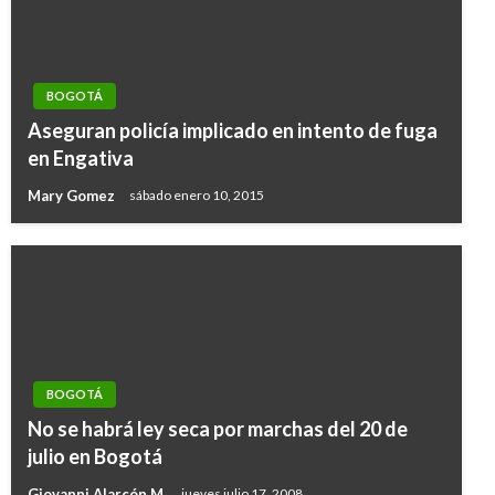
BOGOTÁ
Aseguran policía implicado en intento de fuga
en Engativa
Mary Gomez
sábado enero 10, 2015
BOGOTÁ
BOGOTÁ
No se habrá ley seca por marchas del 20 de
Crea grupo especializado para atender puntos
julio en Bogotá
críticos de recolección de basuras
Giovanni Alarcón M.
jueves julio 17, 2008