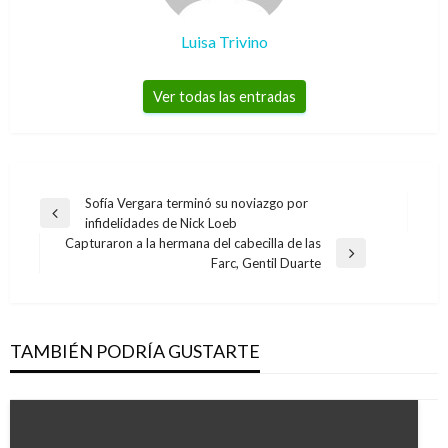
Luisa Trivino
Ver todas las entradas
Navegación
Sofía Vergara terminó su noviazgo por
Entrada
infidelidades de Nick Loeb
de
anterior
Capturaron a la hermana del cabecilla de las
entradas
Entrada
Farc, Gentil Duarte
siguiente
TAMBIÉN PODRÍA GUSTARTE