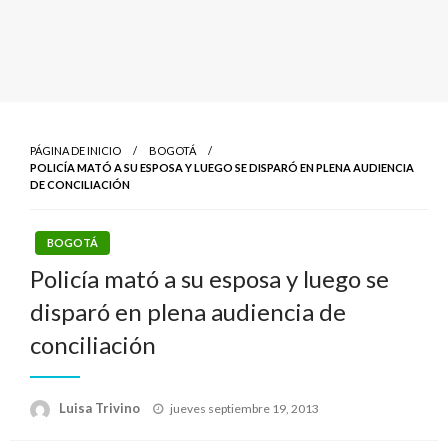
PÁGINA DE INICIO
BOGOTÁ
POLICÍA MATÓ A SU ESPOSA Y LUEGO SE DISPARÓ EN PLENA AUDIENCIA
DE CONCILIACIÓN
BOGOTÁ
Policía mató a su esposa y luego se
disparó en plena audiencia de
conciliación
Publicado
Luisa Trivino
jueves septiembre 19, 2013
el