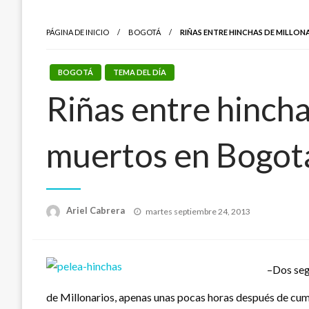
PÁGINA DE INICIO
BOGOTÁ
RIÑAS ENTRE HINCHAS DE MILLO
BOGOTÁ
TEMA DEL DÍA
Riñas entre hincha
muertos en Bogot
Publicado
Ariel Cabrera
martes septiembre 24, 2013
el
–Dos seg
de Millonarios, apenas unas pocas horas después de cump