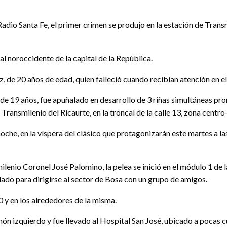
o Santa Fe, el primer crimen se produjo en la estación de Transm
al noroccidente de la capital de la República.
, de 20 años de edad, quien falleció cuando recibían atención en e
 de 19 años, fue apuñalado en desarrollo de 3 riñas simultáneas pr
Transmilenio del Ricaurte, en la troncal de la calle 13, zona centro-
oche, en la víspera del clásico que protagonizarán este martes a la
lenio Coronel José Palomino, la pelea se inició en el módulo 1 de 
ado para dirigirse al sector de Bosa con un grupo de amigos.
30 y en los alrededores de la misma.
ón izquierdo y fue llevado al Hospital San José, ubicado a pocas cu