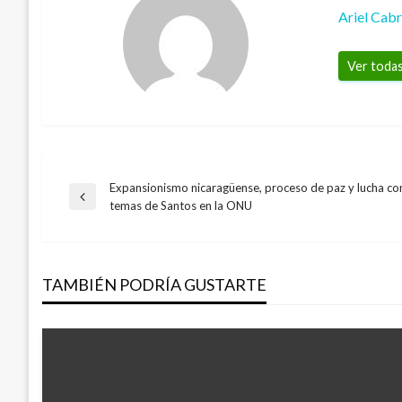
Ariel Cab
Ver todas
Expansionismo nicaragüense, proceso de paz y lucha con
Navegación
Entrada
temas de Santos en la ONU
anterior
de
TAMBIÉN PODRÍA GUSTARTE
entradas