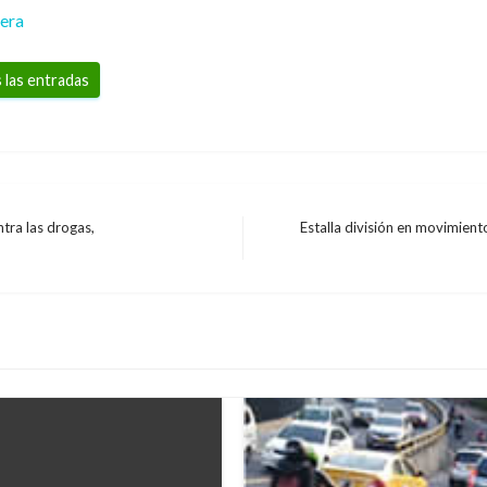
rera
 las entradas
tra las drogas,
Estalla división en movimient
Entrada
siguiente