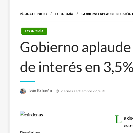
PÁGINA DE INICIO
ECONOMÍA
GOBIERNO APLAUDE DECISIÓN D
ECONOMÍA
Gobierno aplaude d
de interés en 3,5
Publicado
Iván Briceño
viernes septiembre 27, 2013
el
L
a de
este
República.