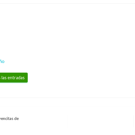
eño
 las entradas
vencitas de
ECONOMÍA
ECONOMÍA