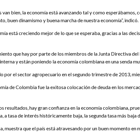
as van bien, la economía está avanzando tal y como esperábamos, con
mento, buen dinamismo y buena marcha de nuestra economía”, indicó.
omía está creciendo mejor de lo que se esperaba, gracias a las deci
imiento que hay por parte de los miembros de la Junta Directiva del
interna y están poniendo la economía colombiana en una senda muy 
por el sector agropecuario en el segundo trimestre de 2013, mientr
omía de Colombia fue la exitosa colocación de deuda en los mercad
nos resultados, hay gran confianza en la economía colombiana, prue
 a tasa de interés históricamente baja, la segunda tasa más baja de
za, muestra que el país está atravesando por un buen momento en 