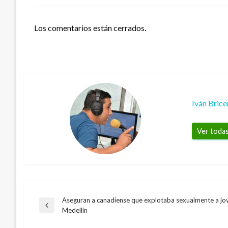
Los comentarios están cerrados.
Iván Bric
Ver todas
Aseguran a canadiense que explotaba sexualmente a jo
Navegación
Entrada
Medellín
ECONOMÍA
anterior