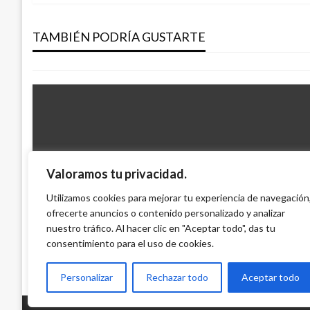
de
Línea de crédito de Bancóldex por $130 m
impulsar proyectos de Economía Naranja
TAMBIÉN PODRÍA GUSTARTE
entradas
Ariel Cabrera
miércoles septiembre 12, 2018
Valoramos tu privacidad.
ECONOMÍA
Utilizamos cookies para mejorar tu experiencia de navegación
ofrecerte anuncios o contenido personalizado y analizar
Indicadores Económicos
nuestro tráfico. Al hacer clic en "Aceptar todo", das tu
Ariel Cabrera
miércoles junio 3, 2020
consentimiento para el uso de cookies.
Personalizar
Rechazar todo
Aceptar todo