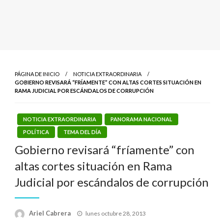
PÁGINA DE INICIO
NOTICIA EXTRAORDINARIA
GOBIERNO REVISARÁ “FRÍAMENTE” CON ALTAS CORTES SITUACIÓN EN
RAMA JUDICIAL POR ESCÁNDALOS DE CORRUPCIÓN
NOTICIA EXTRAORDINARIA
PANORAMA NACIONAL
POLÍTICA
TEMA DEL DÍA
Gobierno revisará “fríamente” con
altas cortes situación en Rama
Judicial por escándalos de corrupción
Publicado
Ariel Cabrera
lunes octubre 28, 2013