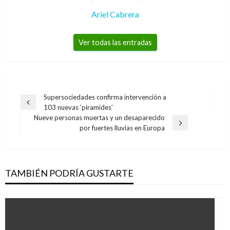
Ariel Cabrera
Ver todas las entradas
Navegación
Supersociedades confirma intervención a
Entrada
103 nuevas ‘piramides’
de
anterior
Nueve personas muertas y un desaparecido
entradas
Entrada
por fuertes lluvias en Europa
siguiente
TAMBIÉN PODRÍA GUSTARTE