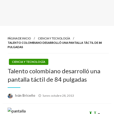
PÁGINA DE INICIO
CIENCIA Y TECNOLOGÍA
TALENTO COLOMBIANO DESARROLLÓ UNA PANTALLA TÁCTIL DE 84
PULGADAS
CIENCIA Y TECNOLOGÍA
Talento colombiano desarrolló una
pantalla táctil de 84 pulgadas
Publicado
Iván Briceño
lunes octubre 28, 2013
el
n