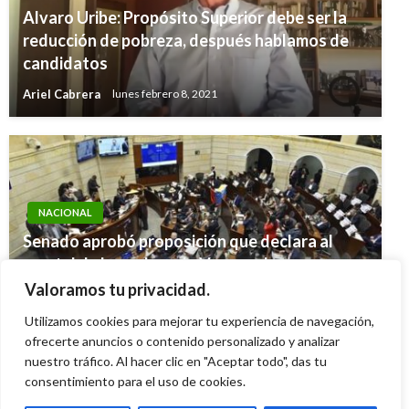
Alvaro Uribe: Propósito Superior debe ser la
reducción de pobreza, después hablamos de
candidatos
Ariel Cabrera
lunes febrero 8, 2021
NACIONAL
Senado aprobó proposición que declara al
«cartel de los soles» de Venezuela
organización criminal transnacional y
Valoramos tu privacidad.
terrorista
Utilizamos cookies para mejorar tu experiencia de navegación,
Ariel Cabrera
ofrecerte anuncios o contenido personalizado y analizar
miércoles septiembre 17, 2025
nuestro tráfico. Al hacer clic en "Aceptar todo", das tu
consentimiento para el uso de cookies.