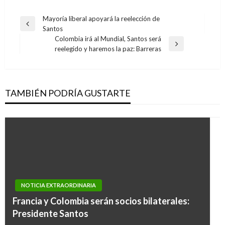
Navegación
Mayoría liberal apoyará la reelección de
Entrada
Santos
de
anterior
Colombia irá al Mundial, Santos será
entradas
Entrada
reelegido y haremos la paz: Barreras
siguiente
TAMBIÉN PODRÍA GUSTARTE
NOTICIA EXTRAORDINARIA
Francia y Colombia serán socios bilaterales:
Presidente Santos