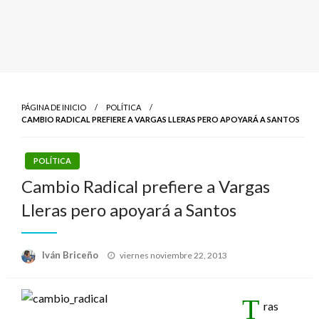
PÁGINA DE INICIO
POLÍTICA
CAMBIO RADICAL PREFIERE A VARGAS LLERAS PERO APOYARÁ A SANTOS
POLÍTICA
Cambio Radical prefiere a Vargas
Lleras pero apoyará a Santos
Publicado
Iván Briceño
viernes noviembre 22, 2013
el
T
ras