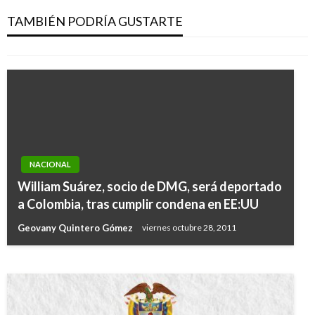
salud para todos
TAMBIÉN PODRÍA GUSTARTE
Manuel Reyes Beltran
viernes noviembre 29, 2019
NACIONAL
NACIONAL
William Suárez, socio de DMG, será deportado
Todo lo que usted debe saber sobre la fiebre
a Colombia, tras cumplir condena en EE:UU
aftosa
Geovany Quintero Gómez
viernes octubre 28, 2011
Giovanni Alarcón M.
jueves julio 13, 2017