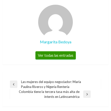
Margarita Bedoya
Ver todas las entradas
Navegación
Las mujeres del equipo negociador: María
Entrada
Paulina Riveros y Nigeria Rentería
de
anterior
Colombia tiene la tercera tasa más alta de
entradas
Entrada
interés en Latinoamérica
siguiente
NACIONAL
Menos trámites y más agilidad por una mejor