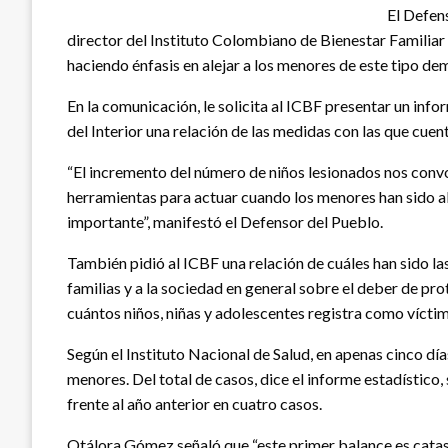
El Defen
director del Instituto Colombiano de Bienestar Familiar
haciendo énfasis en alejar a los menores de este tipo de
En la comunicación, le solicita al ICBF presentar un info
del Interior una relación de las medidas con las que cue
“El incremento del número de niños lesionados nos convo
herramientas para actuar cuando los menores han sido ab
importante”, manifestó el Defensor del Pueblo.
También pidió al ICBF una relación de cuáles han sido la
familias y a la sociedad en general sobre el deber de pr
cuántos niños, niñas y adolescentes registra como vícti
Según el Instituto Nacional de Salud, en apenas cinco dí
menores. Del total de casos, dice el informe estadístico
frente al año anterior en cuatro casos.
Otálora Gómez señaló que “este primer balance es catastró