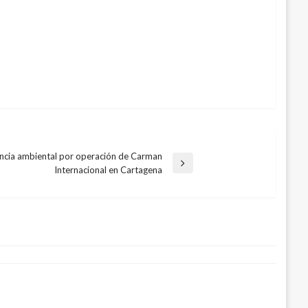
ncia ambiental por operación de Carman
Internacional en Cartagena
o de inscripción SENA que ofrece 20
rse como tecnólogo
e 23, 2017