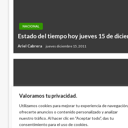
NACIONAL
Estado del tiempo hoy jueves 15 de dici
Ariel Cabrera
jueves diciembre 15, 2011
Valoramos tu privacidad.
NACIONAL
El SENA recibe galardón por investigació
Utilizamos cookies para mejorar tu experiencia de navegación
ofrecerte anuncios o contenido personalizado y analizar
Casa Blanca
nuestro tráfico. Al hacer clic en "Aceptar todo", das tu
Ariel Cabrera
lunes diciembre 14, 2015
consentimiento para el uso de cookies.