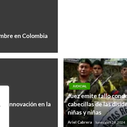
embre en Colombia
JUDICIAL
Juez emite fallo cond
n e innovación en la
cabecillas de las disi
,
niñas y niñas
Ariel Cabrera
lunes abril 29, 2024