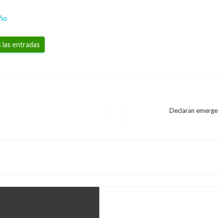
eño
 las entradas
Declaran emerge
Entrada
NACIONAL
siguiente
Hoy culmina el proces
mil cupos para forma
Giovanni Alarcón M.
lunes octubr