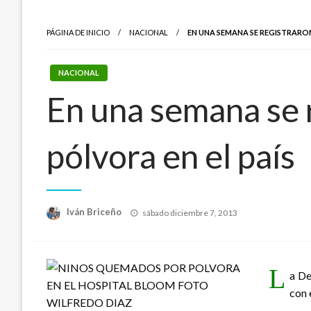
PÁGINA DE INICIO
NACIONAL
EN UNA SEMANA SE REGISTRARO
NACIONAL
En una semana se
pólvora en el país
Publicado
Iván Briceño
sábado diciembre 7, 2013
el
L
a De
con 