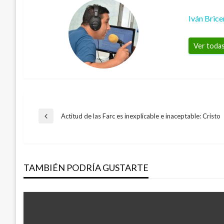
Iván Bric
Ver todas
Navegación
Actitud de las Farc es inexplicable e inaceptable: Cristo
Entrada
anterior
de
TAMBIÉN PODRÍA GUSTARTE
entradas