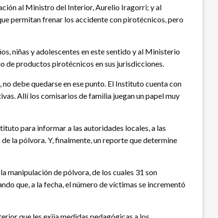
 al Ministro del Interior, Aurelio Iragorri; y al
ue permitan frenar los accidente con pirotécnicos, pero
os, niñas y adolescentes en este sentido y al Ministerio
io de productos pirotécnicos en sus jurisdicciones.
 no debe quedarse en ese punto. El Instituto cuenta con
as. Allí los comisarios de familia juegan un papel muy
tuto para informar a las autoridades locales, a las
 de la pólvora. Y, finalmente, un reporte que determine
la manipulación de pólvora, de los cuales 31 son
ando que, a la fecha, el número de víctimas se incrementó
terior que les exija medidas pedagógicas a los