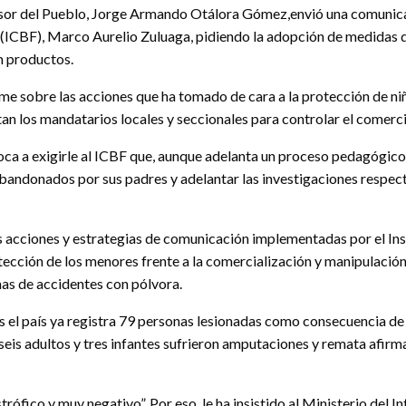
sor del Pueblo, Jorge Armando Otálora Gómez,envió una comunicación
 (ICBF), Marco Aurelio Zuluaga, pidiendo la adopción de medidas q
m productos.
rme sobre las acciones que ha tomado de cara a la protección de niñ
ntan los mandatarios locales y seccionales para controlar el comerc
ca a exigirle al ICBF que, aunque adelanta un proceso pedagógico,
andonados por sus padres y adelantar las investigaciones respectiv
s acciones y estrategias de comunicación implementadas por el Insti
otección de los menores frente a la comercialización y manipulación
mas de accidentes con pólvora.
as el país ya registra 79 personas lesionadas como consecuencia de 
, seis adultos y tres infantes sufrieron amputaciones y remata afirm
fico y muy negativo”. Por eso, le ha insistido al Ministerio del In