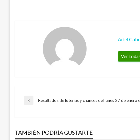
Ariel Cab
Ver todas
Navegación
Resultados de loterías y chances del lunes 27 de enero
Entrada
anterior
de
TAMBIÉN PODRÍA GUSTARTE
entradas