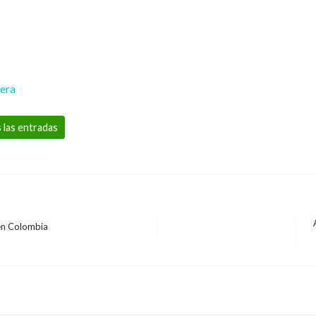
rera
 las entradas
 en Colombia
E
s