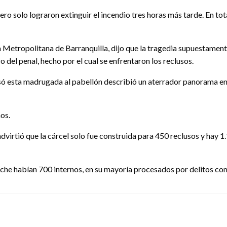
ro solo lograron extinguir el incendio tres horas más tarde. En t
a Metropolitana de Barranquilla, dijo que la tragedia supuestame
o del penal, hecho por el cual se enfrentaron los reclusos.
esó esta madrugada al pabellón describió un aterrador panorama en 
os.
advirtió que la cárcel solo fue construida para 450 reclusos y hay 
oche habían 700 internos, en su mayoría procesados por delitos com