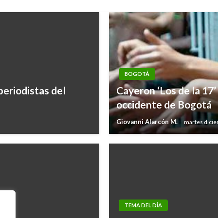
BOGOTÁ
eriodistas del
Cayeron ‘Los de la 17’
occidente de Bogotá
Giovanni Alarcón M.
martes dicie
TEMA DEL DÍA