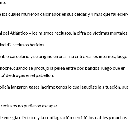
nto.
os cuales murieron calcinados en sus celdas y 4 más que falleciero
l del Atlántico y los mismos reclusos, la cifra de víctimas mortale
udad 42 reclusos heridos.
ntro carcelario y se originó en una riña entre varios internos, luego
 noche, cuando se produjo la pelea entre dos bandos, luego que en l
a’ de drogas en el pabellón.
 policía lanzaron gases lacrimogenos lo cual agudizo la situación, p
s reclusos no pudieron escapar.
de energía eléctrico y la conflagración derritió los cables y mucho