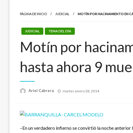
PÁGINA DE INICIO
JUDICIAL
MOTÍN POR HACINAMIENTO EN CÁ
JUDICIAL
TEMA DEL DÍA
Motín por hacinami
hasta ahora 9 mue
Publicado
Ariel Cabrera
martes enero 28, 2014
el
–En un verdadero infierno se convirtió la noche anterio