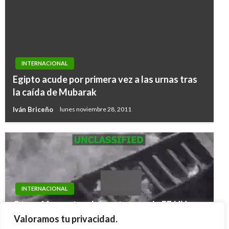
INTERNACIONAL
Egipto acude por primera vez a las urnas tras
la caída de Mubarak
Iván Briceño
lunes noviembre 28, 2011
INTERNACIONAL
Otros 11 muertos dejan ataques de EE.UU
contra 3 «narcolanchas» en el Caribe y el
Valoramos tu privacidad.