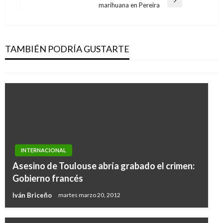
entradas
Entrada
marihuana en Pereira
siguiente
INTERNACIONAL
Obama inicia su segundo mandato haciendo un
llamado a la unidad nacional
TAMBIÉN PODRÍA GUSTARTE
Iván Briceño
martes enero 22, 2013
INTERNACIONAL
Asesino de Toulouse abría grabado el crimen:
Gobierno francés
Iván Briceño
martes marzo 20, 2012