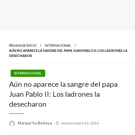
PÁGINA DE INICIO
INTERNACIONAL
AÚN NO APARECE LA SANGRE DEL PAPA JUAN PABLO II: LOS LADRONES LA
DESECHARON
INTERNACIONAL
Aún no aparece la sangre del papa
Juan Pablo II: Los ladrones la
desecharon
Publicado
Margarita Bedoya
viernes enero 31, 2014
el