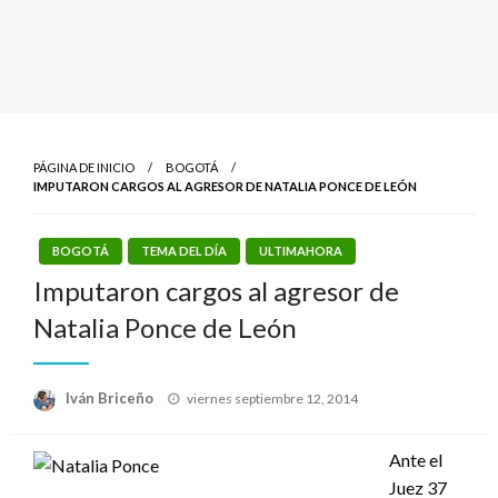
PÁGINA DE INICIO
BOGOTÁ
IMPUTARON CARGOS AL AGRESOR DE NATALIA PONCE DE LEÓN
BOGOTÁ
TEMA DEL DÍA
ULTIMAHORA
Imputaron cargos al agresor de
Natalia Ponce de León
Publicado
Iván Briceño
viernes septiembre 12, 2014
el
Ante el
Juez 37