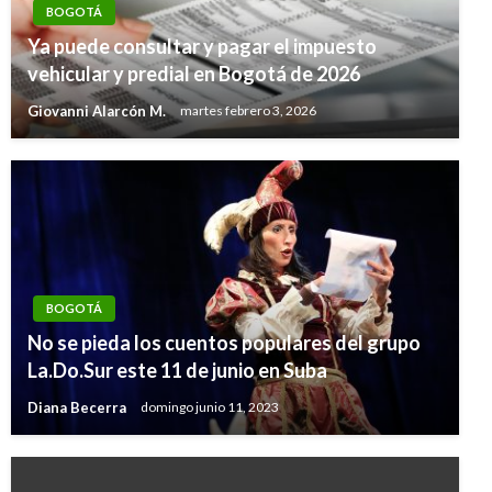
BOGOTÁ
Ya puede consultar y pagar el impuesto
vehicular y predial en Bogotá de 2026
Giovanni Alarcón M.
martes febrero 3, 2026
BOGOTÁ
No se pieda los cuentos populares del grupo
La.Do.Sur este 11 de junio en Suba
Diana Becerra
domingo junio 11, 2023