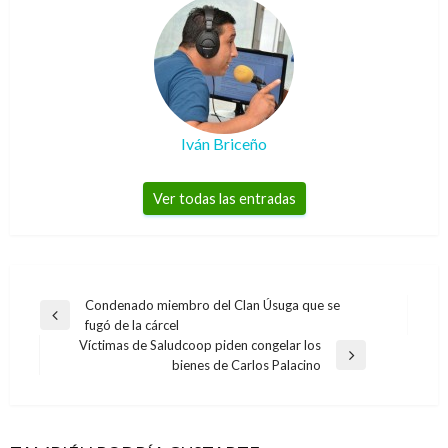
Iván Briceño
Ver todas las entradas
Navegación
Condenado miembro del Clan Úsuga que se
Entrada
fugó de la cárcel
de
anterior
Víctimas de Saludcoop piden congelar los
entradas
Entrada
bienes de Carlos Palacino
siguiente