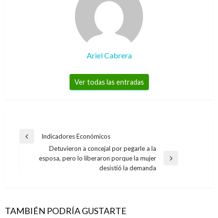
Ariel Cabrera
Ver todas las entradas
Navegación
Indicadores Económicos
Entrada
de
Detuvieron a concejal por pegarle a la
anterior
esposa, pero lo liberaron porque la mujer
entradas
Entrada
desistió la demanda
siguiente
TAMBIÉN PODRÍA GUSTARTE