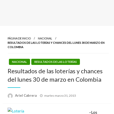
PÁGINA DE INICIO
NACIONAL
RESULTADOS DE LAS LOTERÍAS Y CHANCES DEL LUNES 30 DE MARZO EN
COLOMBIA
NACIONAL
RESULTADOS DE LAS LOTERÍAS
Resultados de las loterías y chances
del lunes 30 de marzo en Colombia
Publicado
Ariel Cabrera
martes marzo 31, 2015
el
–Los