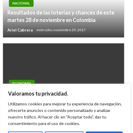
NACIONAL
Resultados de las loterías y chances de este
martes 28 de noviembre en Colombia
Ariel Cabrera
miércoles noviembre 29, 2017
ECONOMÍA
$60 mil millones en subsidios de vivienda para
Valoramos tu privacidad.
campesinos y familias desplazadas
Utilizamos cookies para mejorar tu experiencia de navegación,
Mario Murcia
ofrecerte anuncios o contenido personalizado y analizar
sábado diciembre 25, 2010
nuestro tráfico. Al hacer clic en "Aceptar todo", das tu
consentimiento para el uso de cookies.