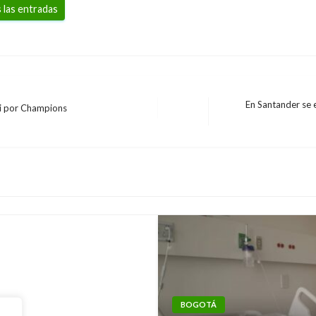
 las entradas
En Santander se 
rbi por Champions
Entrada
siguiente
ían suspender
BOGOTÁ