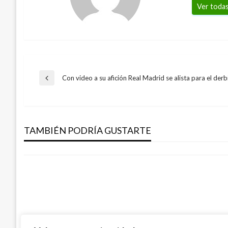
Ver todas
Navegación
Con video a su afición Real Madrid se alista para el de
Entrada
anterior
BOGOTÁ
de
Niegan medidas cautelares que pretend
licitación del Metro
TAMBIÉN PODRÍA GUSTARTE
entradas
Giovanni Alarcón M.
martes septiembre 24, 2019