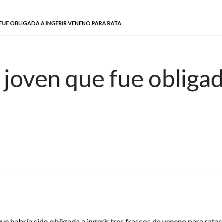
FUE OBLIGADA A INGERIR VENENO PARA RATA
 joven que fue obligad
e habría sido obligada a ingerir tres frascos de veneno para ratas 