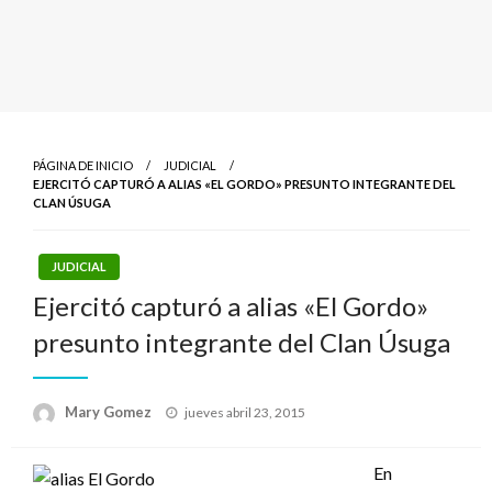
PÁGINA DE INICIO
JUDICIAL
EJERCITÓ CAPTURÓ A ALIAS «EL GORDO» PRESUNTO INTEGRANTE DEL
CLAN ÚSUGA
JUDICIAL
Ejercitó capturó a alias «El Gordo»
presunto integrante del Clan Úsuga
Publicado
Mary Gomez
jueves abril 23, 2015
el
En