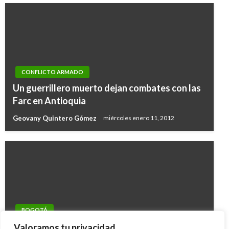
CONFLICTO ARMADO
Un guerrillero muerto dejan combates con las
Farc en Antioquia
Geovany Quintero Gómez
miércoles enero 11, 2012
BOGOTÁ
El IDU comienza a recuperar anticipos del
Valoramos tu privacidad.