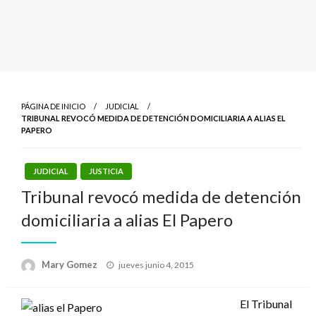
PÁGINA DE INICIO
JUDICIAL
TRIBUNAL REVOCÓ MEDIDA DE DETENCIÓN DOMICILIARIA A ALIAS EL
PAPERO
JUDICIAL
JUSTICIA
Tribunal revocó medida de detención
domiciliaria a alias El Papero
Publicado
Mary Gomez
jueves junio 4, 2015
el
El Tribunal