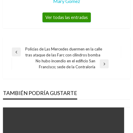
Mary Gomez
Ver todas las entradas
Navegación
Policías de Las Mercedes duermen en la calle
Entrada
tras ataque de las Farc con cilindros bomba
de
anterior
No hubo incendio en el edificio San
entradas
Entrada
Francisco; sede de la Contraloría
siguiente
TAMBIÉN PODRÍA GUSTARTE