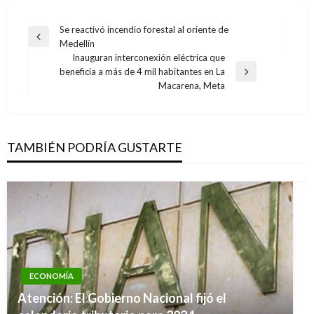
Navegación
Se reactivó incendio forestal al oriente de
Entrada
Medellín
de
anterior
Inauguran interconexión eléctrica que
entradas
beneficia a más de 4 mil habitantes en La
Entrada
Macarena, Meta
siguiente
TAMBIÉN PODRÍA GUSTARTE
ECONOMÍA
Atención: El Gobierno Nacional fijó el