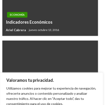
ECONOMÍA
Indicadores Económicos
Ariel Cabrera
jueves octubre 13, 2016
ECONOMÍA
Valoramos tu privacidad.
Cryogas cumple 65 años en Colombia
Utilizamos cookies para mejorar tu experiencia de navegación,
Iván Briceño
ofrecerte anuncios o contenido personalizado y analizar
martes octubre 11, 2011
nuestro tráfico. Al hacer clic en "Aceptar todo", das tu
consentimiento para el uso de cookies.