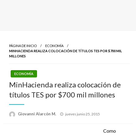
PÁGINA DE INICIO
ECONOMÍA
MINHACIENDA REALIZA COLOCACIÓN DE TÍTULOS TES POR $700 MIL
MILLONES
ECONOMÍA
MinHacienda realiza colocación de
títulos TES por $700 mil millones
Publicado
Giovanni Alarcón M.
jueves junio 25, 2015
el
Como