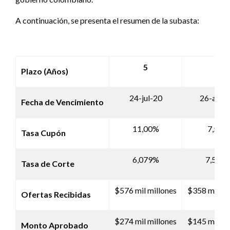
A continuación, se presenta el resumen de la subasta:
5
10
Plazo (Años)
24-jul-20
26-ago-
Fecha de Vencimiento
11,00%
7,50%
Tasa Cupón
6,079%
7,593
Tasa de Corte
$576 mil millones
$358 mil mi
Ofertas Recibidas
$274 mil millones
$145 mil mi
Monto Aprobado