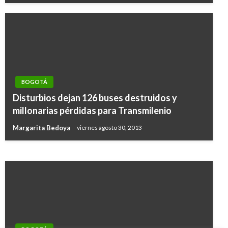
BOGOTÁ
BOGOTÁ
Disturbios dejan 126 buses destruidos y
Empresa Metro transfirió los predios para la
millonarias pérdidas para Transmilenio
construcción del patio taller
Margarita Bedoya
viernes agosto 30, 2013
Giovanni Alarcón M.
lunes noviembre 23, 2020