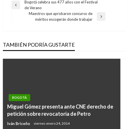
Navegación
Bogotá celebra sus 477 años con el Festival
Entrada
de Verano
de
anterior
Maestros que aprobaron concurso de
entradas
Entrada
méritos escogerán donde trabajar
siguiente
TAMBIÉN PODRÍA GUSTARTE
BOGOTÁ
Miguel Gómez presenta ante CNE derecho de
petición sobre revocatoria de Petro
Iván Briceño
viernes enero 24, 2014