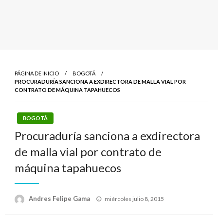
PÁGINA DE INICIO
BOGOTÁ
PROCURADURÍA SANCIONA A EXDIRECTORA DE MALLA VIAL POR
CONTRATO DE MÁQUINA TAPAHUECOS
BOGOTÁ
Procuraduría sanciona a exdirectora
de malla vial por contrato de
máquina tapahuecos
Publicado
Andres Felipe Gama
miércoles julio 8, 2015
el