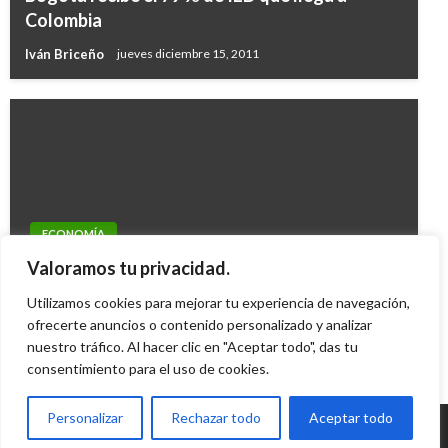
Colombia
Iván Briceño
jueves diciembre 15, 2011
ECONOMÍA
Industria siderúrgica pide medidas a
Valoramos tu privacidad.
importaciones de acero desde de China
Utilizamos cookies para mejorar tu experiencia de navegación,
Giovanni Alarcón M.
ofrecerte anuncios o contenido personalizado y analizar
martes junio 23, 2015
nuestro tráfico. Al hacer clic en "Aceptar todo", das tu
consentimiento para el uso de cookies.
Personalizar
Rechazar todo
Aceptar todo
© Radio Santa Fe 1070 am