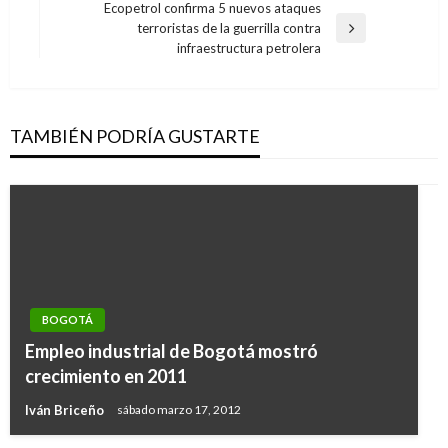
anterior
Ecopetrol confirma 5 nuevos ataques
entradas
terroristas de la guerrilla contra
Entrada
infraestructura petrolera
siguiente
TAMBIÉN PODRÍA GUSTARTE
BOGOTÁ
Empleo industrial de Bogotá mostró
crecimiento en 2011
Iván Briceño
sábado marzo 17, 2012