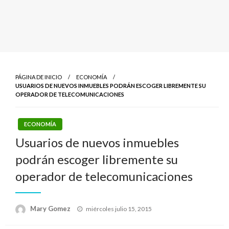
PÁGINA DE INICIO
ECONOMÍA
USUARIOS DE NUEVOS INMUEBLES PODRÁN ESCOGER LIBREMENTE SU
OPERADOR DE TELECOMUNICACIONES
ECONOMÍA
Usuarios de nuevos inmuebles
podrán escoger libremente su
operador de telecomunicaciones
Publicado
Mary Gomez
miércoles julio 15, 2015
el