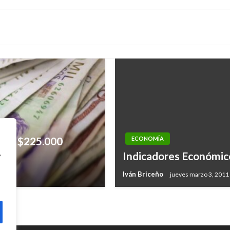
 por $225.000
ECONOMÍA
ECONOMÍA
,
Indicadores Económic
 de enero de 2018
Área aprobada para v
Iván Briceño
jueves marzo 3, 2011
Giovanni Alarcón M.
jueves octub