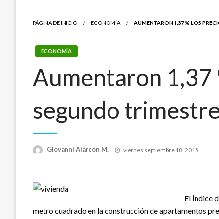
PÁGINA DE INICIO
ECONOMÍA
AUMENTARON 1,37 % LOS PRECI
ECONOMÍA
Aumentaron 1,37 %
segundo trimestr
Publicado
Giovanni Alarcón M.
viernes septiembre 18, 2015
el
El Índice 
metro cuadrado en la construcción de apartamentos pres