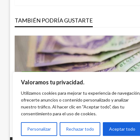
de
TAMBIÉN PODRÍA GUSTARTE
entradas
ECONOMÍA
Valoramos tu privacidad.
Minhacienda subasta TES de corto plazo
ECONOMÍA
Utilizamos cookies para mejorar tu experiencia de navegación
millones
ofrecerte anuncios o contenido personalizado y analizar
Precio de los combustibles a partir del 1
Iván Briceño
martes noviembre 28, 2023
nuestro tráfico. Al hacer clic en "Aceptar todo", das tu
Giovanni Alarcón M.
sábado diciembre 30, 2017
consentimiento para el uso de cookies.
Personalizar
Rechazar todo
Aceptar todo