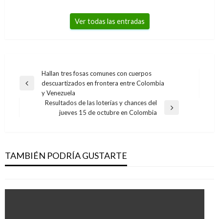
Ver todas las entradas
Navegación
Hallan tres fosas comunes con cuerpos
descuartizados en frontera entre Colombia
de
Entrada
y Venezuela
anterior
entradas
Resultados de las loterías y chances del
Entrada
jueves 15 de octubre en Colombia
siguiente
PANORAMA NACIONAL
Colombia ganó 2-0 contra Estados Unidos en
el inicio de la Copa América Centenario
TAMBIÉN PODRÍA GUSTARTE
Giovanni Alarcón M.
viernes junio 3, 2016