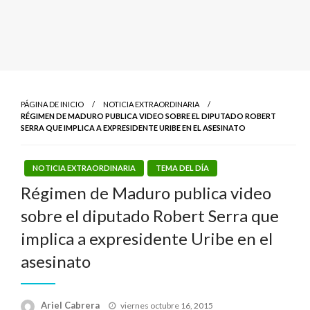
PÁGINA DE INICIO
NOTICIA EXTRAORDINARIA
RÉGIMEN DE MADURO PUBLICA VIDEO SOBRE EL DIPUTADO ROBERT
SERRA QUE IMPLICA A EXPRESIDENTE URIBE EN EL ASESINATO
NOTICIA EXTRAORDINARIA
TEMA DEL DÍA
Régimen de Maduro publica video
sobre el diputado Robert Serra que
implica a expresidente Uribe en el
asesinato
Publicado
Ariel Cabrera
viernes octubre 16, 2015