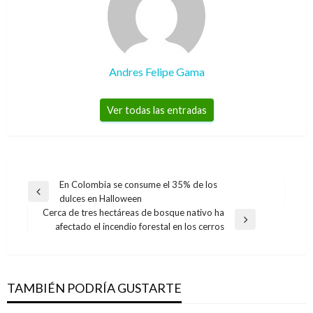
Andres Felipe Gama
Ver todas las entradas
Navegación
En Colombia se consume el 35% de los
Entrada
dulces en Halloween
de
anterior
Cerca de tres hectáreas de bosque nativo ha
entradas
Entrada
afectado el incendio forestal en los cerros
siguiente
TAMBIÉN PODRÍA GUSTARTE