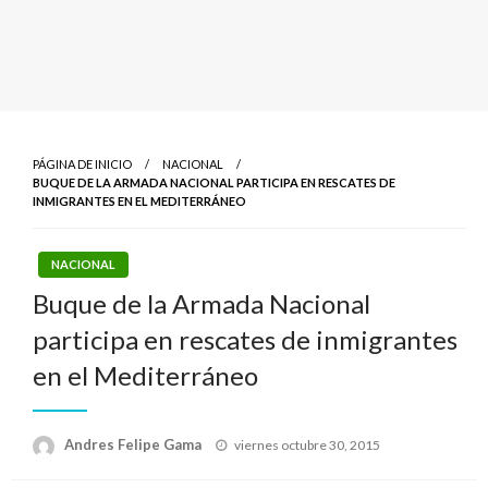
PÁGINA DE INICIO
NACIONAL
BUQUE DE LA ARMADA NACIONAL PARTICIPA EN RESCATES DE
INMIGRANTES EN EL MEDITERRÁNEO
NACIONAL
Buque de la Armada Nacional
participa en rescates de inmigrantes
en el Mediterráneo
Publicado
Andres Felipe Gama
viernes octubre 30, 2015
el