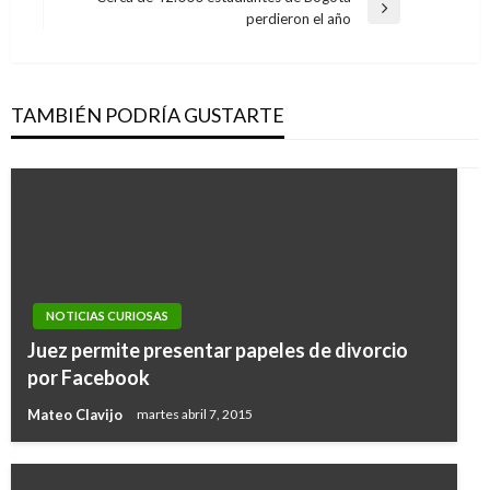
entradas
Entrada
perdieron el año
siguiente
TAMBIÉN PODRÍA GUSTARTE
NOTICIAS CURIOSAS
Juez permite presentar papeles de divorcio
por Facebook
Mateo Clavijo
martes abril 7, 2015