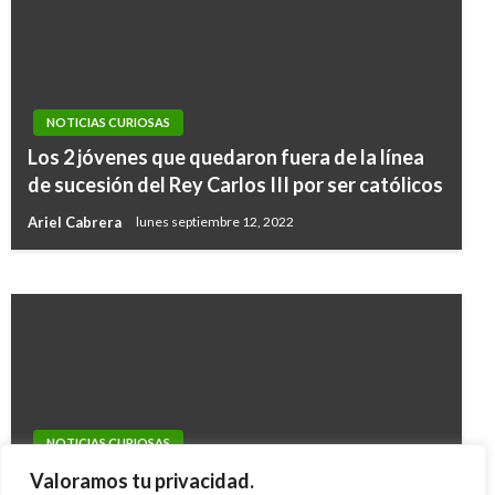
NOTICIAS CURIOSAS
NOTICIAS CURIOSAS
Los 2 jóvenes que quedaron fuera de la línea
Pistoletazo de salida deja sordo de un oído al
de sucesión del Rey Carlos III por ser católicos
primer ministro belga Charles Michel
Ariel Cabrera
lunes septiembre 12, 2022
Andres Felipe Gama
martes mayo 30, 2017
NOTICIAS CURIOSAS
Se regalaron un secuestro de cumpleaños y
Valoramos tu privacidad.