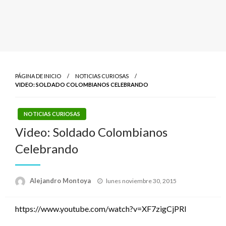
PÁGINA DE INICIO
NOTICIAS CURIOSAS
VIDEO: SOLDADO COLOMBIANOS CELEBRANDO
NOTICIAS CURIOSAS
Video: Soldado Colombianos
Celebrando
Publicado
Alejandro Montoya
lunes noviembre 30, 2015
el
https://www.youtube.com/watch?v=XF7zigCjPRI