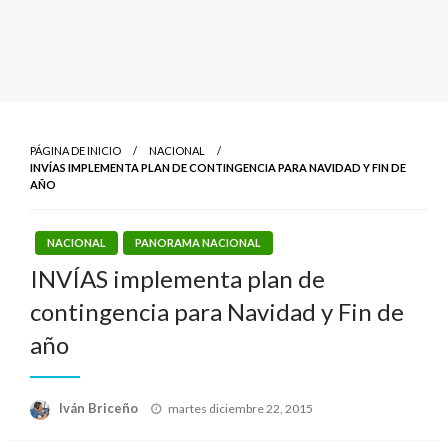
PÁGINA DE INICIO
NACIONAL
INVÍAS IMPLEMENTA PLAN DE CONTINGENCIA PARA NAVIDAD Y FIN DE
AÑO
NACIONAL
PANORAMA NACIONAL
INVÍAS implementa plan de
contingencia para Navidad y Fin de
año
Publicado
Iván Briceño
martes diciembre 22, 2015
el