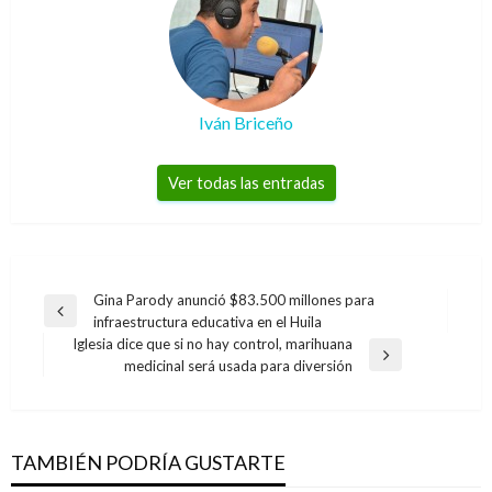
Iván Briceño
Ver todas las entradas
Navegación
Gina Parody anunció $83.500 millones para
Entrada
infraestructura educativa en el Huila
de
anterior
Iglesia dice que si no hay control, marihuana
entradas
NACIONAL
Entrada
medicinal será usada para diversión
siguiente
Empresa European Dredging Company
dragará canal de acceso a Puerto de
Barranquilla
TAMBIÉN PODRÍA GUSTARTE
Ariel Cabrera
viernes junio 21, 2019