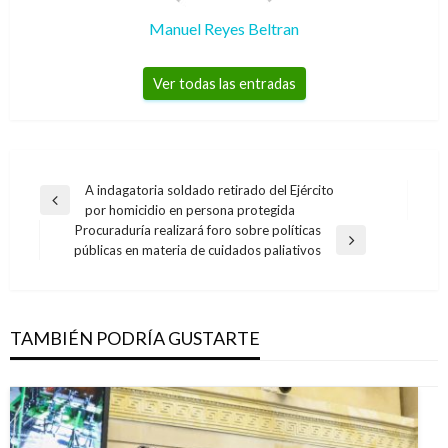
Manuel Reyes Beltran
Ver todas las entradas
Navegación
A indagatoria soldado retirado del Ejército
Entrada
por homicidio en persona protegida
de
anterior
Procuraduría realizará foro sobre políticas
entradas
Entrada
públicas en materia de cuidados paliativos
siguiente
TAMBIÉN PODRÍA GUSTARTE