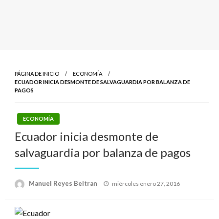
PÁGINA DE INICIO
ECONOMÍA
ECUADOR INICIA DESMONTE DE SALVAGUARDIA POR BALANZA DE
PAGOS
ECONOMÍA
Ecuador inicia desmonte de
salvaguardia por balanza de pagos
Publicado
Manuel Reyes Beltran
miércoles enero 27, 2016
el