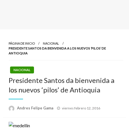
PÁGINA DE INICIO
NACIONAL
PRESIDENTE SANTOS DA BIENVENIDA A LOS NUEVOS ‘PILOS’ DE
ANTIOQUIA
NACIONAL
Presidente Santos da bienvenida a
los nuevos ‘pilos’ de Antioquia
Publicado
Andres Felipe Gama
viernes febrero 12, 2016
el