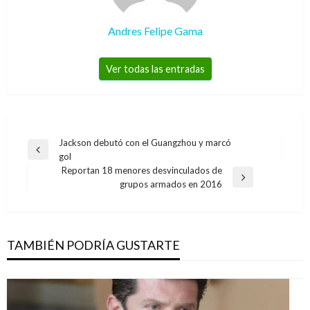
Andres Felipe Gama
Ver todas las entradas
Navegación
Jackson debutó con el Guangzhou y marcó
Entrada
gol
de
anterior
Reportan 18 menores desvinculados de
entradas
Entrada
grupos armados en 2016
siguiente
TAMBIÉN PODRÍA GUSTARTE