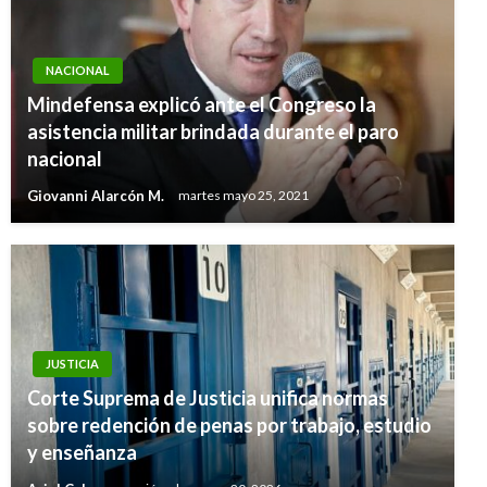
NACIONAL
Mindefensa explicó ante el Congreso la
asistencia militar brindada durante el paro
nacional
Giovanni Alarcón M.
martes mayo 25, 2021
JUSTICIA
Corte Suprema de Justicia unifica normas
sobre redención de penas por trabajo, estudio
y enseñanza